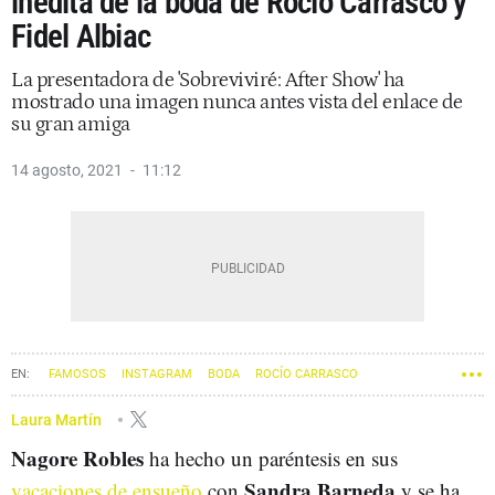
inédita de la boda de Rocío Carrasco y
Fidel Albiac
La presentadora de 'Sobreviviré: After Show' ha
mostrado una imagen nunca antes vista del enlace de
su gran amiga
14 agosto, 2021
11:12
FAMOSOS
INSTAGRAM
BODA
ROCÍO CARRASCO
NAGORE ROBLES
Laura Martín
Nagore Robles
ha hecho un paréntesis en sus
Sandra Barneda
vacaciones de ensueño
con
y se ha