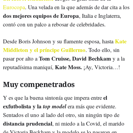
Eurocopa
. Una velada en la que además de dar cita a los
dos
mejores equipos de Europa
, Italia e Inglaterra,
contó con un palco a rebosar de celebridades.
Kate
Desde Boris Johnson y su flamente esposa, hasta
Middleton y el príncipe Guillermo
. Todo ello, sin
Tom Cruisse, David Bechkam
pasar por alto a
y a la
Kate Moss.
reputadísima maniquí,
¡Ay, Victoria…!
Muy compenetrados
el
Y es que la buena sintonía que impera entre
exfutbolista y la
top model
era más que evidente.
Sentados el uno al lado del otro, sin ningún tipo de
distancia prudencial
, ni miedo a la Covid, el marido
de Victoria Beckham y la modelo se lo pasaron en