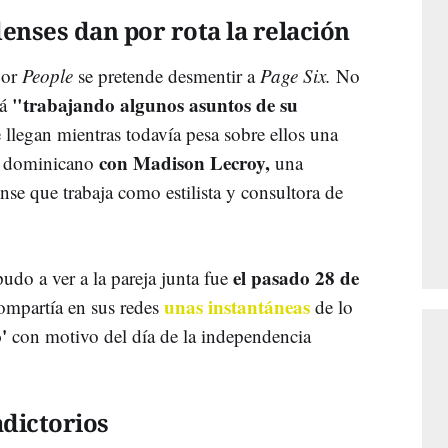
nses dan por rota la relación
por
People
se pretende desmentir a
Page Six.
No
"trabajando algunos asuntos de su
tá
 llegan mientras todavía pesa sobre ellos una
con Madison Lecroy,
l dominicano
una
se que trabaja como estilista y consultora de
el pasado 28 de
udo a ver a la pareja junta fue
unas instantáneas
compartía en sus redes
de lo
o'
con motivo del día de la independencia
dictorios