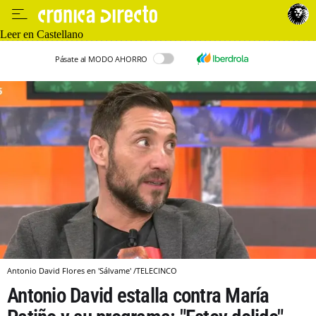
Leer en Castellano
Pásate al MODO AHORRO
Antonio David Flores en 'Sálvame' /TELECINCO
Antonio David estalla contra María