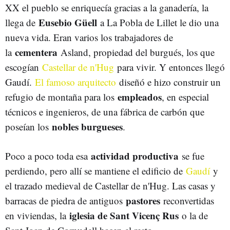
XX el pueblo se enriquecía gracias a la ganadería, la
Eusebio Güell
llega de
a La Pobla de Lillet le dio una
nueva vida. Eran varios los trabajadores de
cementera
la
Asland, propiedad del burgués, los que
escogían
Castellar de n'Hug
para vivir. Y entonces llegó
Gaudí.
El famoso arquitecto
diseñó e hizo construir un
empleados
refugio de montaña para los
, en especial
técnicos e ingenieros, de una fábrica de carbón que
nobles burgueses
poseían los
.
actividad productiva
Poco a poco toda esa
se fue
perdiendo, pero allí se mantiene el edificio de
Gaudí
y
el trazado medieval de Castellar de n'Hug. Las casas y
pastores
barracas de piedra de antiguos
reconvertidas
iglesia de Sant Vicenç Rus
en viviendas, la
o la de