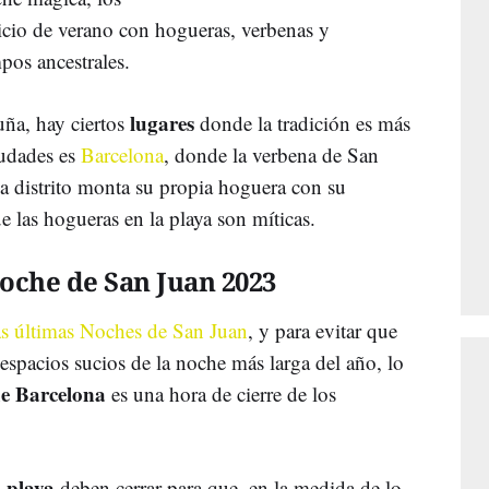
icio de verano con hogueras, verbenas y
pos ancestrales.
lugares
uña, hay ciertos
donde la tradición es más
iudades es
Barcelona
, donde la verbena de San
a distrito monta su propia hoguera con su
 las hogueras en la playa son míticas.
oche de San Juan 2023
as últimas Noches de San Juan
, y para evitar que
espacios sucios de la noche más larga del año, lo
e Barcelona
es una hora de cierre de los
playa
a
deben cerrar para que, en la medida de lo