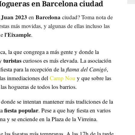
Hogueras en Barcelona ciudad
n Juan 2023
Barcelona
en
ciudad? Toma nota de
estas más movidas, y algunas de ellas incluso las
l'Eixample
de
.
pica, la que congrega a más gente y donde la
turistas
 y
curiosos es más elevada. La asociación
fiesta para la recepción de la
flama del Canigó
,
 las inmediaciones del
Camp Nou
y que sobre las
las hogueras de todos los barrios.
s donde se intentan mantener más tradiciones de la
fiesta popular
ta
. Pese a que hay fiesta en varios
a y se enciende en la Plaza de la Virreina.
de las fogatas más tempranas. A las 17h de la tarde,