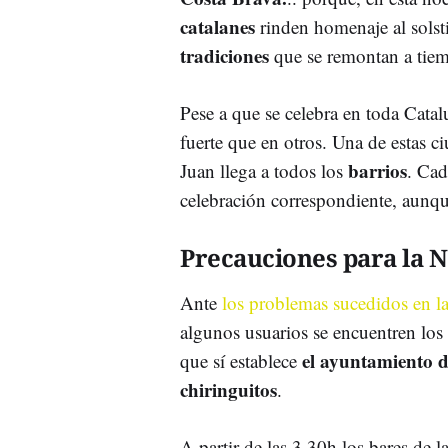
catalanes
rinden homenaje al solst
tradiciones
que se remontan a tiem
Pese a que se celebra en toda Catal
fuerte que en otros. Una de estas c
barrios
Juan llega a todos los
. Cad
celebración correspondiente, aunque
Precauciones para la N
Ante
los problemas sucedidos en l
algunos usuarios se encuentren los 
el ayuntamiento d
que sí establece
chiringuitos
.
A partir de las 3.30h los bares de l