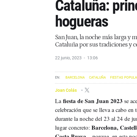
Cataluña: prin
hogueras
San Juan, la noche más larga y m
Cataluña por sus tradiciones y c
22 junio, 2023
13:06
BARCELONA
CATALUÑA
FIESTAS POPUL
Joan Colás
fiesta de San Juan 2023
La
se ac
celebración que se lleva a cabo en
durante la noche del 23 al 24 de ju
Barcelona, Castelld
lugar concreto:
Costa Brava.
.. porque, en esta no