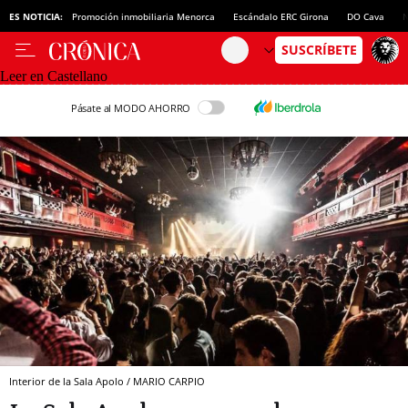
ES NOTICIA:
Promoción inmobiliaria Menorca
Escándalo ERC Girona
DO Cava
N
Leer en Castellano
Pásate al MODO AHORRO
Interior de la Sala Apolo / MARIO CARPIO