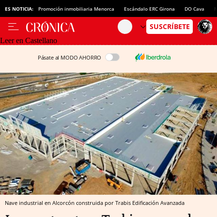
ES NOTICIA:
Promoción inmobiliaria Menorca
Escándalo ERC Girona
DO Cava
N
Leer en Castellano
Pásate al MODO AHORRO
Nave industrial en Alcorcón construida por Trabis Edificación Avanzada