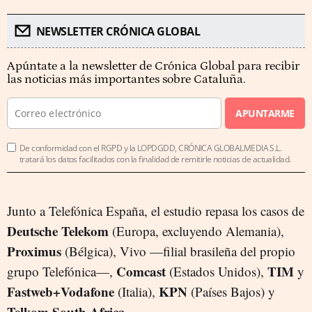
NEWSLETTER CRÓNICA GLOBAL
Apúntate a la newsletter de Crónica Global para recibir
las noticias más importantes sobre Cataluña.
APUNTARME
De conformidad con el RGPD y la LOPDGDD, CRÓNICA GLOBALMEDIA S.L.
tratará los datos facilitados con la finalidad de remitirle noticias de actualidad.
Junto a Telefónica España, el estudio repasa los casos de
Deutsche Telekom
(Europa, excluyendo Alemania),
Proximus
(Bélgica), Vivo —filial brasileña del propio
Comcast
TIM
grupo Telefónica—,
(Estados Unidos),
y
Fastweb+Vodafone
KPN
(Italia),
(Países Bajos) y
Telkom South Africa
.