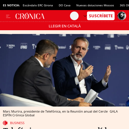
aria Menorca
ES NOTICIA:
Escándalo ERC Girona
DO Cava
Nuevas dotaciones Mossos
365 O
LLEGIR EN CATALÀ
Pásate al MODO AHORRO
Marc Murtra, presidente de Telefónica, en la Reunión anual del Cercle
GALA
ESPÍN
Crónica Global
BUSINESS