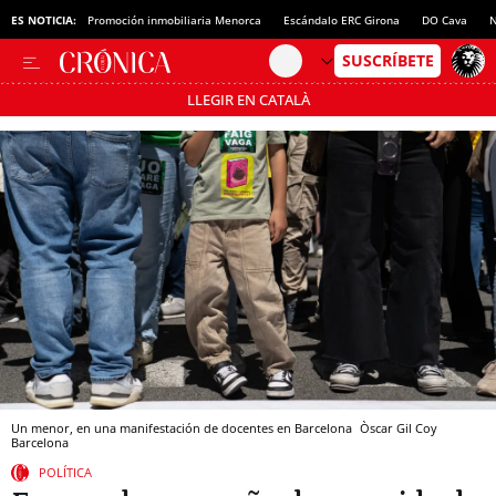
ES NOTICIA:
Promoción inmobiliaria Menorca
Escándalo ERC Girona
DO Cava
N
LLEGIR EN CATALÀ
Pásate al MODO AHORRO
Un menor, en una manifestación de docentes en Barcelona
Òscar Gil Coy
Barcelona
POLÍTICA