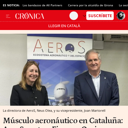
ES NOTICIA:
Los bandazos de AX Partners
Carrera por la alcaldía de Girona
La sec
LLEGIR EN CATALÀ
Pásate al MODO AHORRO
La directora de AeroS, Neus Olea, y su vicepresidente, Joan Martorell
Músculo aeronáutico en Cataluña: