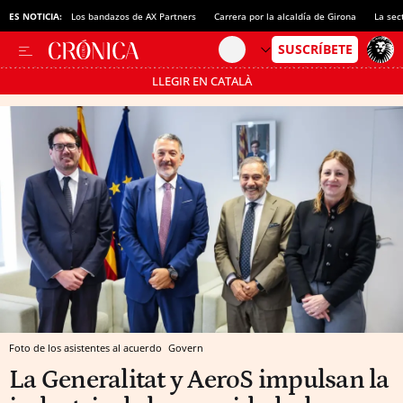
ES NOTICIA:
Los bandazos de AX Partners
Carrera por la alcaldía de Girona
La sec
LLEGIR EN CATALÀ
Pásate al MODO AHORRO
Foto de los asistentes al acuerdo
Govern
La Generalitat y AeroS impulsan la