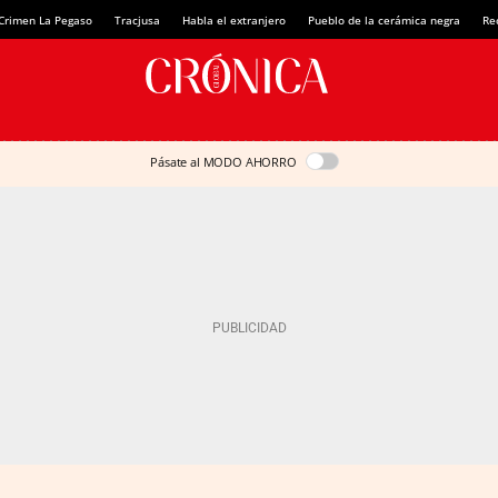
Crimen La Pegaso
Tracjusa
Habla el extranjero
Pueblo de la cerámica negra
Re
Pásate al MODO AHORRO