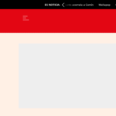
ES NOTICIA:
Junts acorrala a Comín
Wallapop