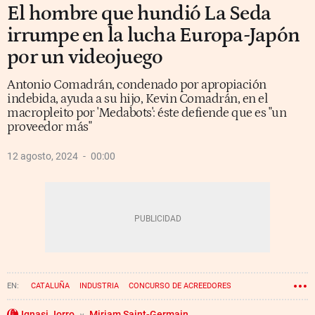
El hombre que hundió La Seda
irrumpe en la lucha Europa-Japón
por un videojuego
Antonio Comadrán, condenado por apropiación
indebida, ayuda a su hijo, Kevin Comadrán, en el
macropleito por 'Medabots': éste defiende que es "un
proveedor más"
12 agosto, 2024
00:00
CATALUÑA
INDUSTRIA
CONCURSO DE ACREEDORES
VIDEOJUEGOS
Ignasi Jorro
Miriam Saint-Germain