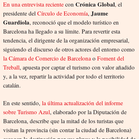
Crónica Global
En una entrevista reciente
con
, el
FOMENT DEL TREBALL
FONDOS EUROPEOS
SOSTENIBILIDAD
Jaume
presidente del
Círculo de Economía
,
Guardiola
, reconoció que el modelo turístico en
Barcelona ha llegado a su límite. Para revertir esta
tendencia, el dirigente de la organización empresarial,
siguiendo el discurso de otros actores del entorno como
la Cámara de Comercio de Barcelona
o
Foment del
Treball
, apuesta por captar el turismo con valor añadido
y, a la vez, repartir la actividad por todo el territorio
catalán.
En este sentido,
la última actualización del informe
sobre Turismo Azul
, elaborado por la Diputación de
Barcelona, describe que la mitad de los turistas que
visitan la provincia (sin contar la ciudad de Barcelona)
escogen la destinación por sus playas y la posibilidad de