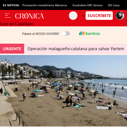
ES NOTICIA:
Promoción inmobiliaria Menorca
Escándalo ERC Girona
DO Cava
N
Leer en Castellano
Pásate al MODO AHORRO
URGENTE
Operación malagueño-catalana para salvar Parlem