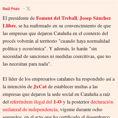
FOMENT DEL TREBALL
ANTONIO GARAMENDI
JOSEP SÁNCHEZ LLIBRE
Raúl Pozo
Foment del Treball
Josep Sánchez
El presidente de
,
Llibre
, se ha reafirmado en su convencimiento de que
las empresas que dejaron Cataluña en el contexto del
procés volverán al territorio "cuando haya normalidad
política y económica". Y además, lo harán "sin
necesidad de sanciones ni medidas coercitivas, que no
las necesitan para nada".
El líder de los empresarios catalanes ha respondido así a
JxCat
la intención de
de establecer multas a las
empresas que dejaron la sede social en Cataluña a raíz
1-O
del
referéndum ilegal del
y la posterior
declaración
unilateral de independencia
, vigente durante ocho
segundos, en el acto que ha certificado el desembarco