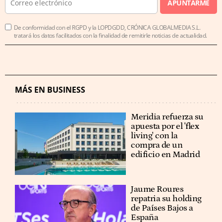
APUNTARME
De conformidad con el RGPD y la LOPDGDD, CRÓNICA GLOBALMEDIA S.L.
tratará los datos facilitados con la finalidad de remitirle noticias de actualidad.
MÁS EN BUSINESS
Meridia refuerza su
apuesta por el 'flex
living' con la
compra de un
edificio en Madrid
Jaume Roures
repatria su holding
de Países Bajos a
España