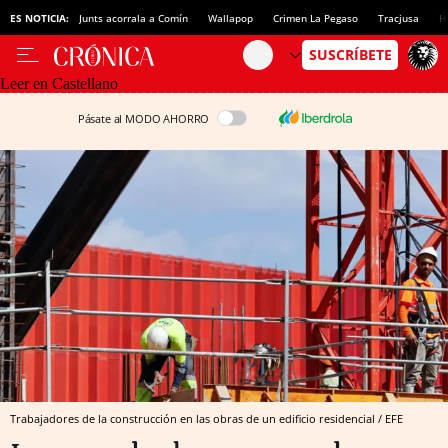
ES NOTICIA:
Junts acorrala a Comín
Wallapop
Crimen La Pegaso
Tracjusa
H
Leer en Castellano
Pásate al MODO AHORRO
Trabajadores de la construcción en las obras de un edificio residencial / EFE