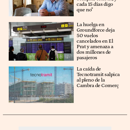
cada 15 días digo
que no"
La huelga en
Groundforce deja
50 vuelos
cancelados en El
Prat y amenaza a
dos millones de
pasajeros
La caída de
Tecnotramit salpica
al pleno de la
Cambra de Comerç