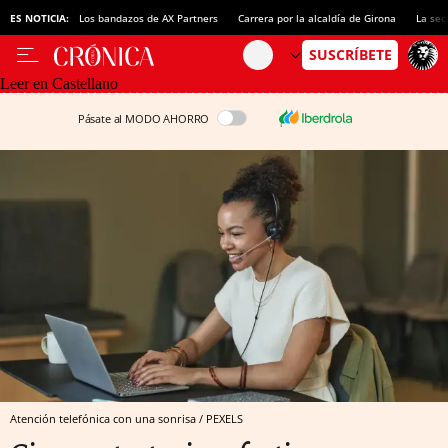
ES NOTICIA:
Los bandazos de AX Partners
Carrera por la alcaldía de Girona
La sec
Leer en Castellano
Pásate al MODO AHORRO
Atención telefónica con una sonrisa / PEXELS