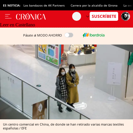
ES NOTICIA:
Los bandazos de AX Partners
Carrera por la alcaldía de Girona
La sec
Leer en Castellano
Pásate al MODO AHORRO
Un centro comercial en China, de donde se han retirado varias marcas textiles
españolas / EFE