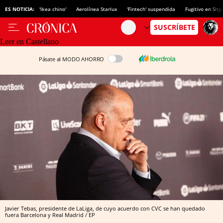
ES NOTICIA:
'Ikea chino'
Aerolínea Starlux
'Fintech' suspendida
Fugitivo en Sitg
Leer en Castellano
Pásate al MODO AHORRO
Javier Tebas, presidente de LaLiga, de cuyo acuerdo con CVC se han quedado
fuera Barcelona y Real Madrid / EP