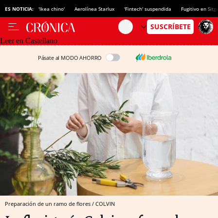
ES NOTICIA:
'Ikea chino'
Aerolínea Starlux
'Fintech' suspendida
Fugitivo en Sitg
Leer en Castellano
Pásate al MODO AHORRO
Preparación de un ramo de flores / COLVIN