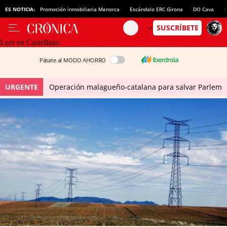
ES NOTICIA:
Promoción inmobiliaria Menorca
Escándalo ERC Girona
DO Cava
N
Leer en Castellano
Pásate al MODO AHORRO
URGENTE
Operación malagueño-catalana para salvar Parlem