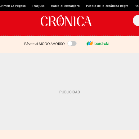
Crimen La Pegaso
Tracjusa
Habla el extranjero
Pueblo de la cerámica negra
Re
Pásate al MODO AHORRO