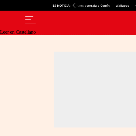
ES NOTICIA:
Junts acorrala a Comín
Wallapop
Leer en Castellano