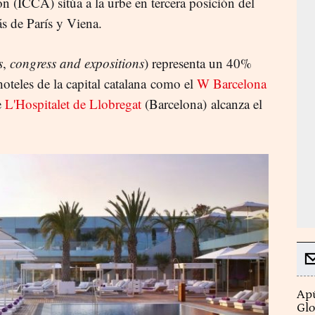
 (ICCA) sitúa a la urbe en tercera posición del
ás de París y Viena.
s
,
congress
and
expositions
) representa un 40%
oteles de la capital catalana como el
W Barcelona
e
L'Hospitalet de Llobregat
(Barcelona) alcanza el
Apú
Glo