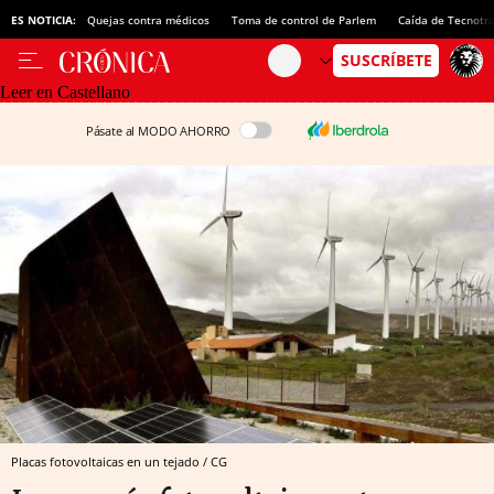
ES NOTICIA:
Quejas contra médicos
Toma de control de Parlem
Caída de Tecnotr
Leer en Castellano
Pásate al MODO AHORRO
Placas fotovoltaicas en un tejado / CG