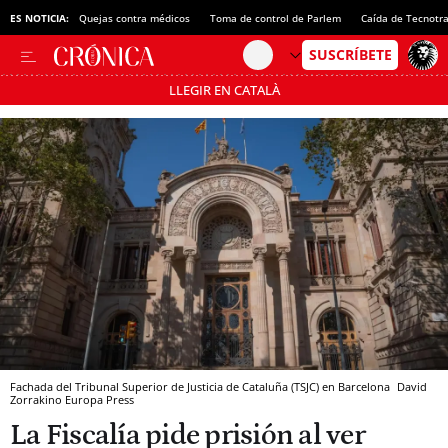
ES NOTICIA:
Quejas contra médicos
Toma de control de Parlem
Caída de Tecnotr
LLEGIR EN CATALÀ
Pásate al MODO AHORRO
Fachada del Tribunal Superior de Justicia de Cataluña (TSJC) en Barcelona
David
Zorrakino
Europa Press
La Fiscalía pide prisión al ver