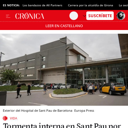
ES NOTICIA:
Los bandazos de AX Partners
Carrera por la alcaldía de Girona
La sec
LEER EN CASTELLANO
Pásate al MODO AHORRO
Exterior del Hospital de Sant Pau de Barcelona
Europa Press
VIDA
Tormenta interna en Sant Pau por