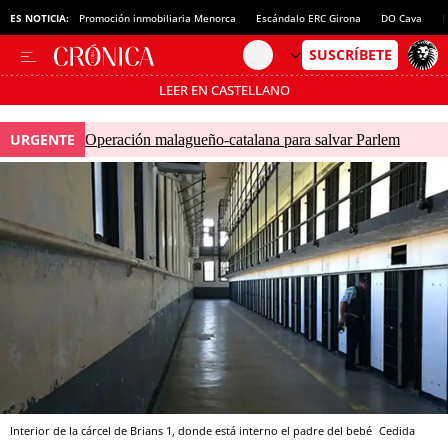
ES NOTICIA:
Promoción inmobiliaria Menorca
Escándalo ERC Girona
DO Cava
N
LEER EN CASTELLANO
Pásate al MODO AHORRO
URGENTE
Operación malagueño-catalana para salvar Parlem
Interior de la cárcel de Brians 1, donde está interno el padre del bebé
Cedida