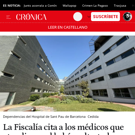
ES NOTICIA:
Junts acorrala a Comín
Wallapop
Crimen La Pegaso
Tracjusa
H
LEER EN CASTELLANO
Pásate al MODO AHORRO
Dependencias del Hospital de Sant Pau de Barcelona
Cedida
La Fiscalía cita a los médicos que