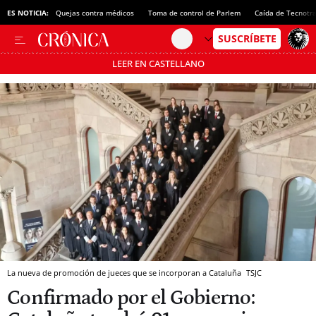
ES NOTICIA:
Quejas contra médicos
Toma de control de Parlem
Caída de Tecnotr
LEER EN CASTELLANO
Pásate al MODO AHORRO
La nueva de promoción de jueces que se incorporan a Cataluña
TSJC
Confirmado por el Gobierno: