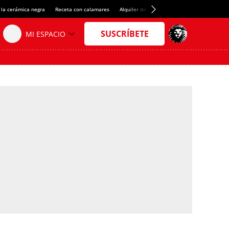
 la cerámica negra
Receta con calamares
Alquiler de habitaciones en España
Créd