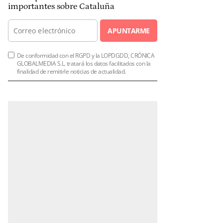
importantes sobre Cataluña
APUNTARME
De conformidad con el RGPD y la LOPDGDD, CRÓNICA
GLOBALMEDIA S.L. tratará los datos facilitados con la
finalidad de remitirle noticias de actualidad.