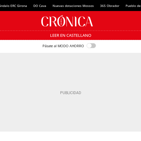
ándalo ERC Girona
DO Cava
Nuevas dotaciones Mossos
365 Obrador
Pueblo de
LEER EN CASTELLANO
Pásate al MODO AHORRO