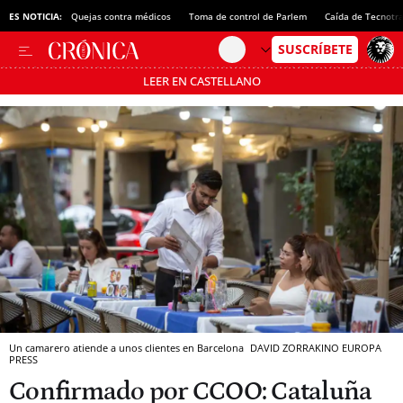
ES NOTICIA:
Quejas contra médicos
Toma de control de Parlem
Caída de Tecnotr
LEER EN CASTELLANO
Pásate al MODO AHORRO
Un camarero atiende a unos clientes en Barcelona
DAVID ZORRAKINO
EUROPA
PRESS
Confirmado por CCOO: Cataluña