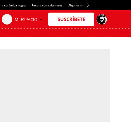
 la cerámica negra
Receta con calamares
Alquiler de habitaciones en España
Créd