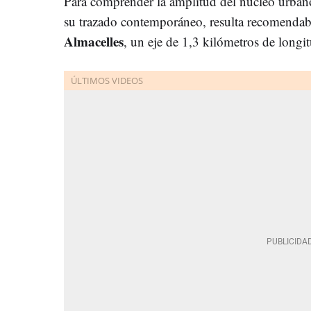
Para comprender la amplitud del núcleo urban
su trazado contemporáneo, resulta recomendabl
Almacelles
, un eje de 1,3 kilómetros de longi