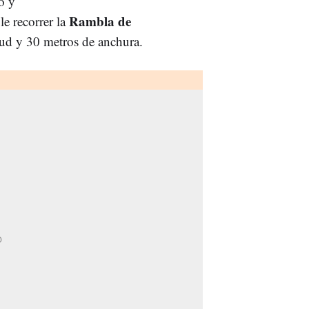
o y
Rambla de
e recorrer la
tud y 30 metros de anchura.