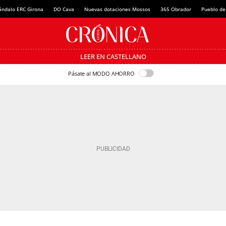
ándalo ERC Girona
DO Cava
Nuevas dotaciones Mossos
365 Obrador
Pueblo de
LEER EN CASTELLANO
Pásate al MODO AHORRO