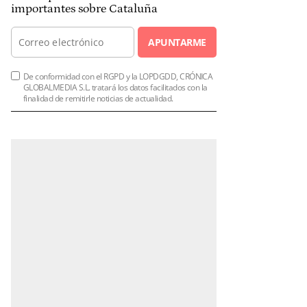
importantes sobre Cataluña
APUNTARME
De conformidad con el RGPD y la LOPDGDD, CRÓNICA
GLOBALMEDIA S.L. tratará los datos facilitados con la
finalidad de remitirle noticias de actualidad.