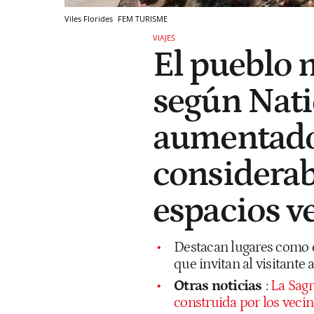
Viles Florides
FEM TURISME
VIAJES
El pueblo m
según Nati
aumentado
considerab
espacios v
Destacan lugares como el 
que invitan al visitante
Otras noticias
:
La Sagr
construida por los veci