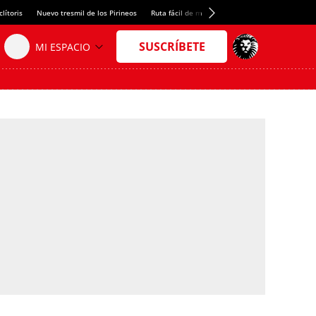
lítoris
Nuevo tresmil de los Pirineos
Ruta fácil de montaña
El arroz más meloso