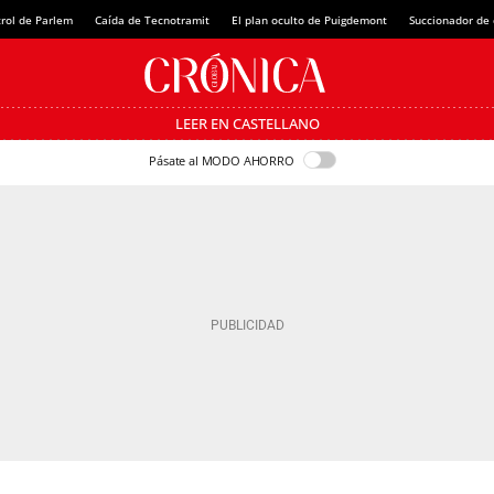
rol de Parlem
Caída de Tecnotramit
El plan oculto de Puigdemont
Succionador de c
LEER EN CASTELLANO
Pásate al MODO AHORRO