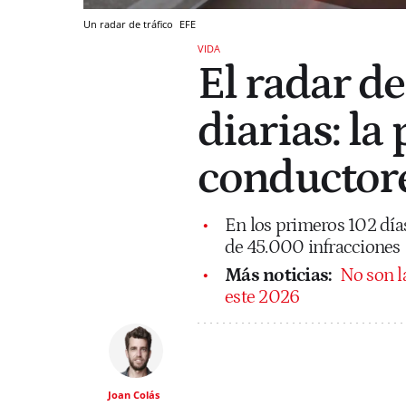
Un radar de tráfico
EFE
VIDA
El radar d
diarias: la 
conductore
En los primeros 102 día
de 45.000 infracciones
Más noticias:
No son la
este 2026
Joan Colás