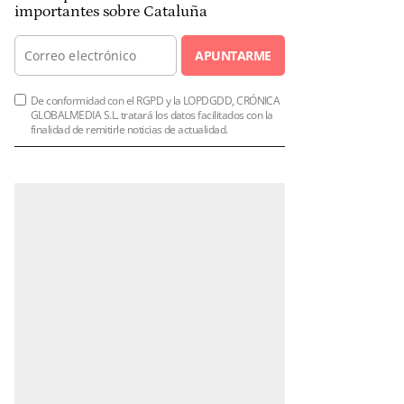
importantes sobre Cataluña
APUNTARME
De conformidad con el RGPD y la LOPDGDD, CRÓNICA
GLOBALMEDIA S.L. tratará los datos facilitados con la
finalidad de remitirle noticias de actualidad.