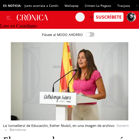
ES NOTICIA:
Junts acorrala a Comín
Wallapop
Crimen La Pegaso
Tracjusa
H
Leer en Castellano
Pásate al MODO AHORRO
La 'consellera' de Educación, Esther Niubó, en una imagen de archivo
Govern
Barcelona