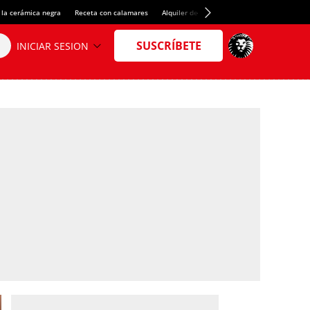
 la cerámica negra
Receta con calamares
Alquiler de habitaciones en España
Créd