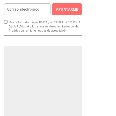
APUNTARME
De conformidad con el RGPD y la LOPDGDD, CRÓNICA
GLOBALMEDIA S.L. tratará los datos facilitados con la
finalidad de remitirle noticias de actualidad.