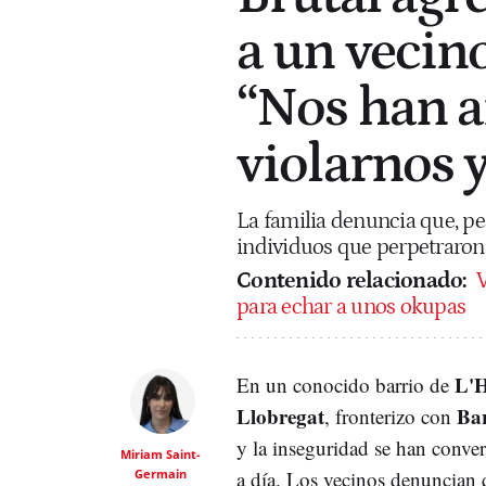
a un vecino
“Nos han 
violarnos 
La familia denuncia que, pese
individuos que perpetraron 
Contenido relacionado:
V
para echar a unos okupas
L'H
En un conocido barrio de
Llobregat
Ba
, fronterizo con
y la inseguridad se han conver
Miriam Saint-
Germain
a día. Los vecinos denuncian 