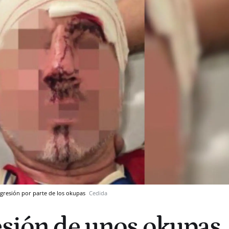
 agresión por parte de los okupas
Cedida
esión de unos okupas