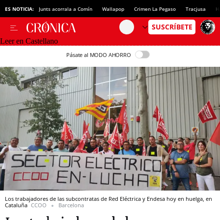
ES NOTICIA:
Junts acorrala a Comín
Wallapop
Crimen La Pegaso
Tracjusa
H
Leer en Castellano
Pásate al MODO AHORRO
Los trabajadores de las subcontratas de Red Eléctrica y Endesa hoy en huelga, en
Cataluña
CCOO
Barcelona