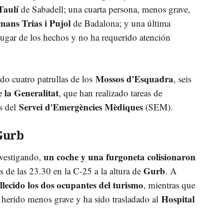
Taulí
de Sabadell; una cuarta persona, menos grave,
mans Trias i Pujol
de Badalona; y una última
 lugar de los hechos y no ha requerido atención
Mossos d'Esquadra
ado cuatro patrullas de los
, seis
 la Generalitat
, que han realizado tareas de
Servei d'Emergències Mèdiques
s del
(SEM).
Gurb
un coche y una furgoneta colisionaron
nvestigando,
Gurb
de las 23.30 en la C-25 a la altura de
. A
llecido los dos ocupantes del turismo
, mientras que
Hospital
o herido menos grave y ha sido trasladado al