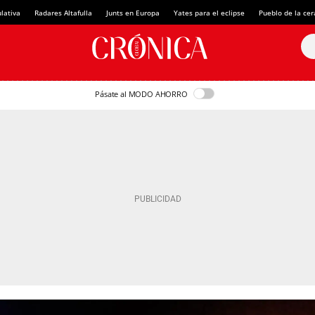
lativa
Radares Altafulla
Junts en Europa
Yates para el eclipse
Pueblo de la ce
Pásate al MODO AHORRO