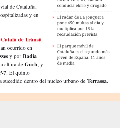
conducía ebrio y drogado
vial de Cataluña.
ospitalizadas y en
El radar de La Jonquera
pone 450 multas al día y
multiplica por 15 la
recaudación prevista
 Català de Trànsit
El parque móvil de
han ocurrido en
Cataluña es el segundo más
sses
Badia
y por
joven de España: 11 años
Gurb
de media
 la altura de
, y
P-7
. El quinto
Terrassa
 ha sucedido dentro del nucleo urbano de
.