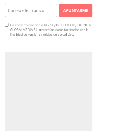
APUNTARME
De conformidad con el RGPD y la LOPDGDD, CRÓNICA
GLOBALMEDIA S.L. tratará los datos facilitados con la
finalidad de remitirle noticias de actualidad.