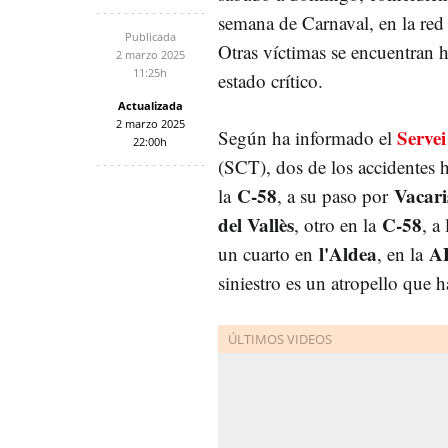
semana de Carnaval, en la red 
Publicada
Otras víctimas se encuentran h
2 marzo 2025
11:25h
estado crítico.
Actualizada
2 marzo 2025
Servei
Según ha informado el
22:00h
(SCT), dos de los accidentes 
C-58
Vacari
la
, a su paso por
del Vallès
C-58
, otro en la
, a
l'Aldea
A
un cuarto en
, en la
siniestro es un atropello que