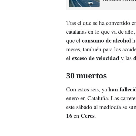
Tras el que se ha convertido e
catalanas en lo que va de año
consumo de alcohol
que el
ha
meses, también para los accid
exceso de velocidad
d
el
y las
30 muertos
han fallec
Con estos seis, ya
enero en Cataluña. Las carret
este sábado al mediodía se sum
16
Cercs
en
.