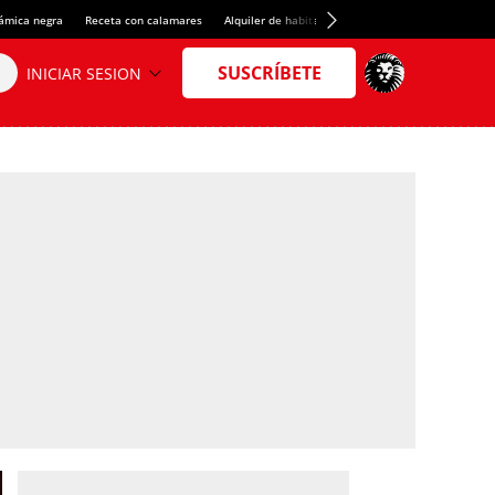
rámica negra
Receta con calamares
Alquiler de habitaciones en España
Crédito del