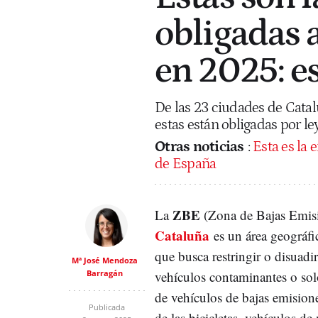
obligadas 
en 2025: e
De las 23 ciudades de Cata
estas están obligadas por l
Otras noticias
:
Esta es la 
de España
ZBE
La
(Zona de Bajas Emis
Cataluña
es un área geográf
que busca restringir o disuadir
Mª José Mendoza
Barragán
vehículos contaminantes o solo
de vehículos de bajas emision
Publicada
de las bicicletas, vehículos d