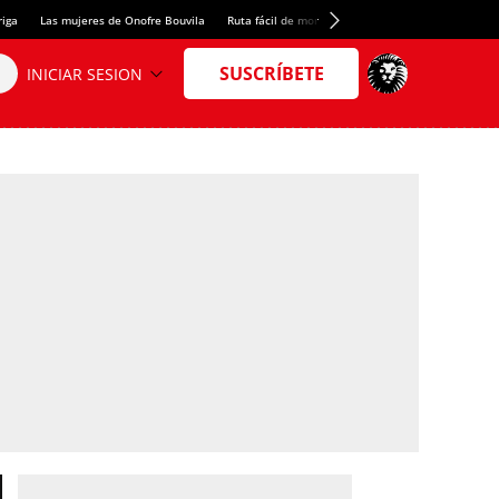
riga
Las mujeres de Onofre Bouvila
Ruta fácil de montaña
Nuevo tresmil de los Pir