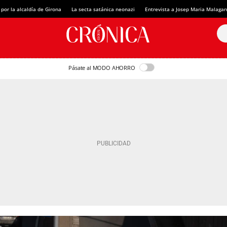
 por la alcaldía de Girona
La secta satánica neonazi
Entrevista a Josep Maria Malagar
Pásate al MODO AHORRO