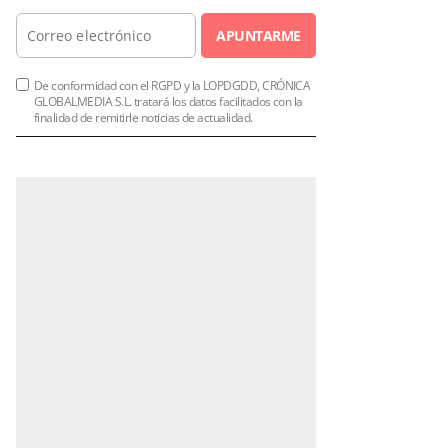
APUNTARME
De conformidad con el RGPD y la LOPDGDD, CRÓNICA
GLOBALMEDIA S.L. tratará los datos facilitados con la
finalidad de remitirle noticias de actualidad.