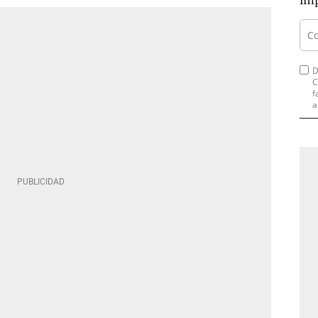
imp
D
C
f
a