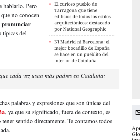
El curioso pueblo de
e hablarlo. Pero
Tarragona que tiene
os que no conocen
edificios de todos los estilos
pronunciar
arquitectónicos: destacado
a
por National Geographic
s
típicas del
Ni Madrid ni Barcelona: el
mejor bocadillo de España
se hace en un pueblito del
interior de Cataluña
s que cada vez usan más padres en Cataluña:
chas palabras y expresiones que son únicas del
ña
, ya que su significado, fuera de contexto, es
tener sentido directamente. Te contamos todos
Apú
 nada.
Glo