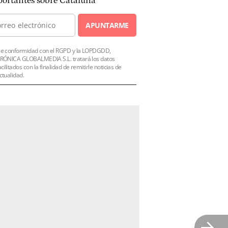
ortantes sobre Cataluña
APUNTARME
e conformidad con el RGPD y la LOPDGDD,
RÓNICA GLOBALMEDIA S.L. tratará los datos
acilitados con la finalidad de remitirle noticias de
ctualidad.