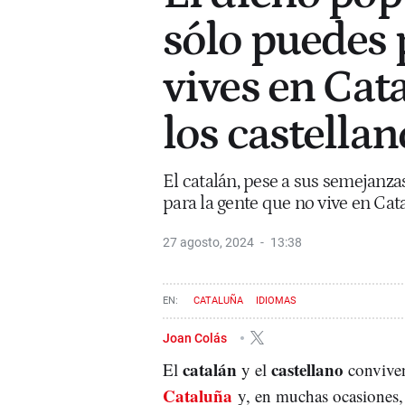
sólo puedes 
vives en Cat
los castella
El catalán, pese a sus semejanza
para la gente que no vive en Cat
27 agosto, 2024
13:38
CATALUÑA
IDIOMAS
Joan Colás
catalán
castellano
El
y el
convive
Cataluña
y, en muchas ocasiones, 