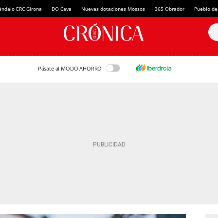
ándalo ERC Girona
DO Cava
Nuevas dotaciones Mossos
365 Obrador
Pueblo de
Pásate al MODO AHORRO