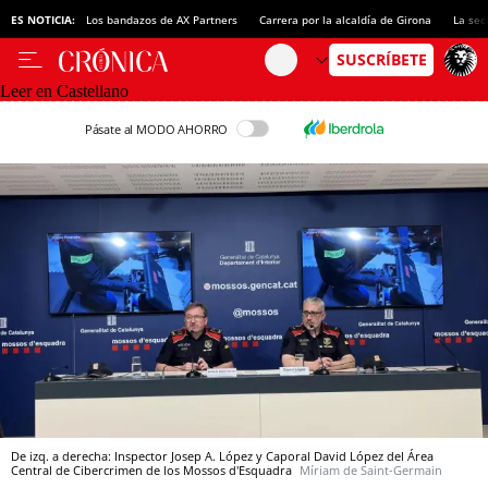
ES NOTICIA:
Los bandazos de AX Partners
Carrera por la alcaldía de Girona
La sec
Leer en Castellano
Pásate al MODO AHORRO
De izq. a derecha: Inspector Josep A. López y Caporal David López del Área
Central de Cibercrimen de los Mossos d'Esquadra
Míriam de Saint-Germain