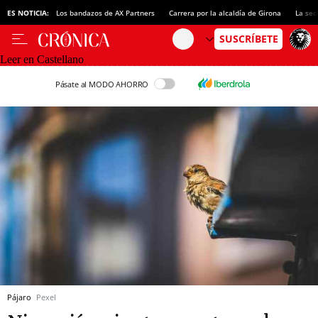
ES NOTICIA:
Los bandazos de AX Partners
Carrera por la alcaldía de Girona
La sec
Leer en Castellano
Pásate al MODO AHORRO
Pájaro
Pexel