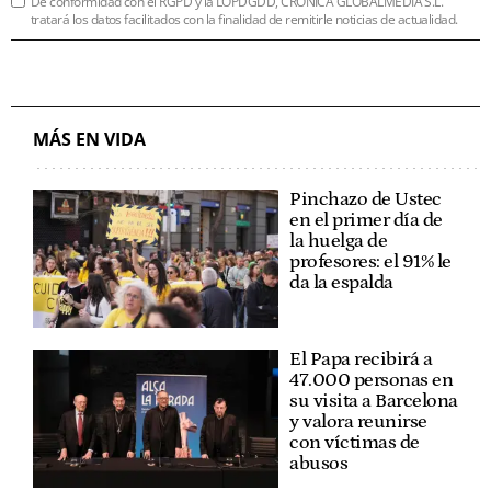
De conformidad con el RGPD y la LOPDGDD, CRÓNICA GLOBALMEDIA S.L.
tratará los datos facilitados con la finalidad de remitirle noticias de actualidad.
MÁS EN VIDA
Pinchazo de Ustec
en el primer día de
la huelga de
profesores: el 91% le
da la espalda
El Papa recibirá a
47.000 personas en
su visita a Barcelona
y valora reunirse
con víctimas de
abusos