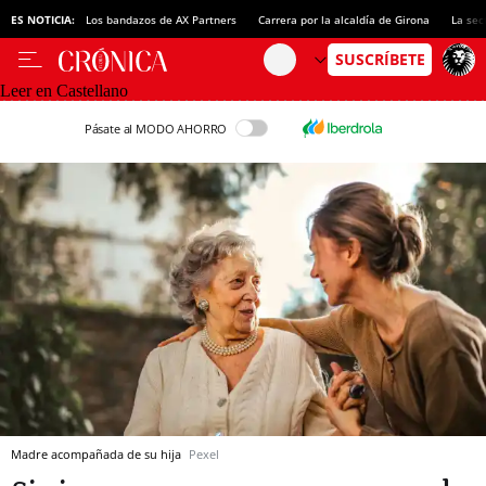
ES NOTICIA:
Los bandazos de AX Partners
Carrera por la alcaldía de Girona
La sec
Leer en Castellano
Pásate al MODO AHORRO
Madre acompañada de su hija
Pexel