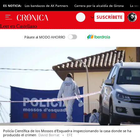
ES NOTICIA:
Los bandazos de AX Partners
Carrera por la alcaldía de Girona
La sec
Leer en Castellano
Pásate al MODO AHORRO
Policía Científica de los Mossos d'Esquadra inspeccionando la casa donde se ha
producido el crimen
David Borrat
EFE