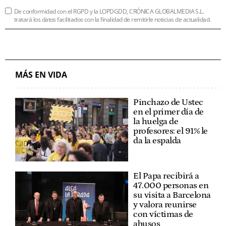
De conformidad con el RGPD y la LOPDGDD, CRÓNICA GLOBALMEDIA S.L.
tratará los datos facilitados con la finalidad de remitirle noticias de actualidad.
MÁS EN VIDA
Pinchazo de Ustec
en el primer día de
la huelga de
profesores: el 91% le
da la espalda
El Papa recibirá a
47.000 personas en
su visita a Barcelona
y valora reunirse
con víctimas de
abusos