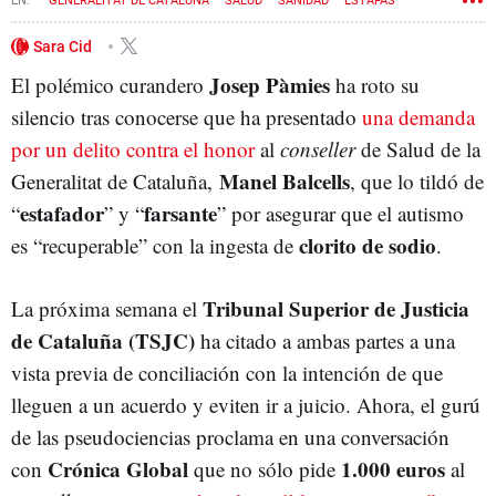
GENERALITAT DE CATALUÑA
SALUD
SANIDAD
ESTAFAS
GOVERN
MANEL BALCELLS
Sara Cid
Josep Pàmies
El polémico curandero
ha roto su
silencio tras conocerse que ha presentado
una demanda
por un delito contra el honor
al
conseller
de Salud de la
Manel Balcells
Generalitat de Cataluña,
, que lo tildó de
estafador
farsante
“
” y “
” por asegurar que el autismo
clorito de sodio
es “recuperable” con la ingesta de
.
Tribunal Superior de Justicia
La próxima semana el
de Cataluña (TSJC)
ha citado a ambas partes a una
vista previa de conciliación con la intención de que
lleguen a un acuerdo y eviten ir a juicio. Ahora, el gurú
de las pseudociencias proclama en una conversación
Crónica Global
1.000 euros
con
que no sólo pide
al