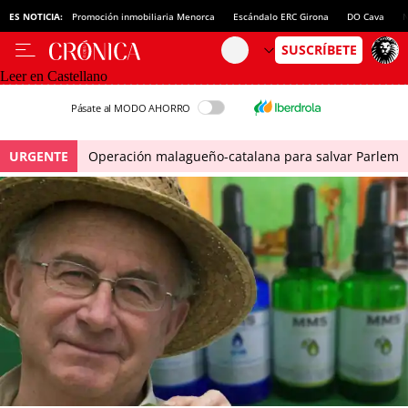
ES NOTICIA:
Promoción inmobiliaria Menorca
Escándalo ERC Girona
DO Cava
N
Leer en Castellano
Pásate al MODO AHORRO
URGENTE
Operación malagueño-catalana para salvar Parlem