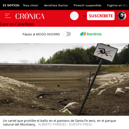
ES NOTICIA:
'Ikea chino'
Aerolínea Starlux
'Fintech' suspendida
Fugitivo en Sitg
Leer en Castellano
Pásate al MODO AHORRO
Un cartel que prohíbe el baño en el pantano de Santa Fe seco, en el parque
natural del Montseny,
ALBERTO PAREDES - EUROPA PRESS