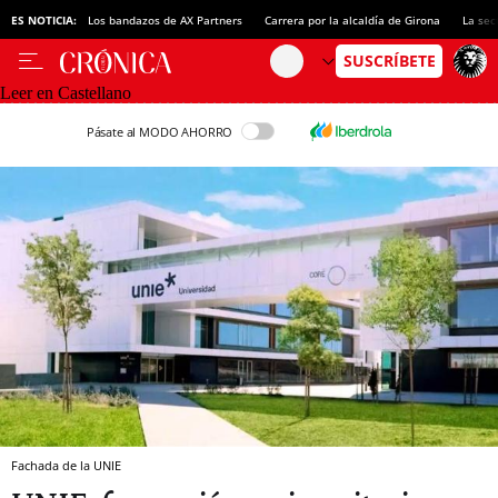
ES NOTICIA:
Los bandazos de AX Partners
Carrera por la alcaldía de Girona
La sec
Leer en Castellano
Pásate al MODO AHORRO
Fachada de la UNIE