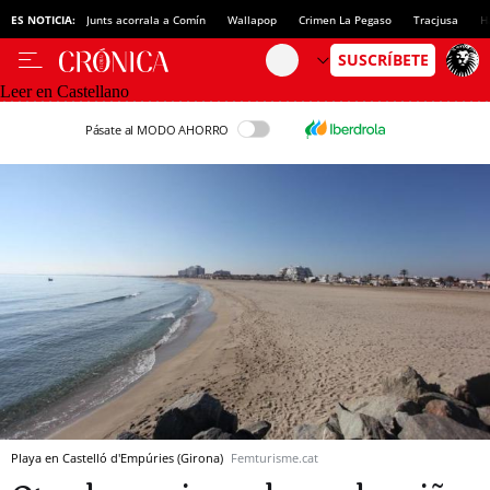
ES NOTICIA:
Junts acorrala a Comín
Wallapop
Crimen La Pegaso
Tracjusa
H
Leer en Castellano
Pásate al MODO AHORRO
Playa en Castelló d'Empúries (Girona)
Femturisme.cat