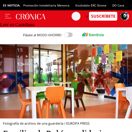
ES NOTICIA:
Promoción inmobiliaria Menorca
Escándalo ERC Girona
DO Cava
N
Leer en Castellano
Pásate al MODO AHORRO
Fotografía de archivo de una guardería / EUROPA PRESS