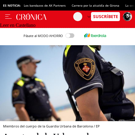
ES NOTICIA:
Los bandazos de AX Partners
Carrera por la alcaldía de Girona
La sec
Leer en Castellano
Pásate al MODO AHORRO
Miembros del cuerpo de la Guardia Urbana de Barcelona / EP