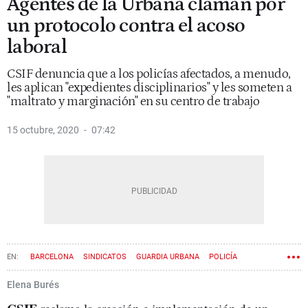
Agentes de la Urbana claman por
un protocolo contra el acoso
laboral
CSIF denuncia que a los policías afectados, a menudo,
les aplican "expedientes disciplinarios" y les someten a
"maltrato y marginación" en su centro de trabajo
15 octubre, 2020
07:42
BARCELONA
SINDICATOS
GUARDIA URBANA
POLICÍA
MALTRATO
Elena Burés