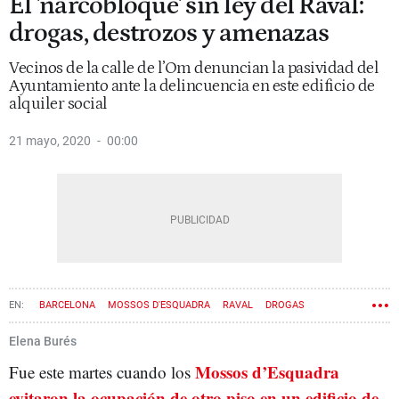
El 'narcobloque' sin ley del Raval:
drogas, destrozos y amenazas
Vecinos de la calle de l’Om denuncian la pasividad del
Ayuntamiento ante la delincuencia en este edificio de
alquiler social
21 mayo, 2020
00:00
BARCELONA
MOSSOS D'ESQUADRA
RAVAL
DROGAS
NARCOPISOS
Elena Burés
Mossos d’Esquadra
Fue este martes cuando los
evitaron la ocupación de otro piso en un edificio de