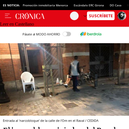
ES NOTICIA:
Promoción inmobiliaria Menorca
Escándalo ERC Girona
DO Cava
N
Leer en Castellano
Pásate al MODO AHORRO
Entrada al 'narcobloque' de la calle de l'Om en el Raval / CEDIDA